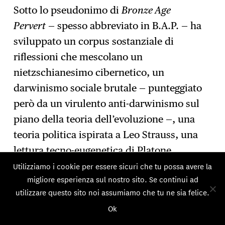
Sotto lo pseudonimo di
Bronze Age
Pervert
— spesso abbreviato in B.A.P. — ha
sviluppato un corpus sostanziale di
riflessioni che mescolano un
nietzschianesimo cibernetico, un
darwinismo sociale brutale — punteggiato
però da un virulento anti-darwinismo sul
piano della teoria dell’evoluzione —, una
teoria politica ispirata a Leo Strauss, una
lettura tecno-eugenetica di Platone,
riferimenti alla manosphere e alla cultura
Utilizziamo i cookie per essere sicuri che tu possa avere la
migliore esperienza sul nostro sito. Se continui ad
del culturismo, fusi con la retorica
utilizzare questo sito noi assumiamo che tu ne sia felice.
della
Red Pill
— fino a sfiorare talvolta il
Ok
pericoloso continente
incel
.