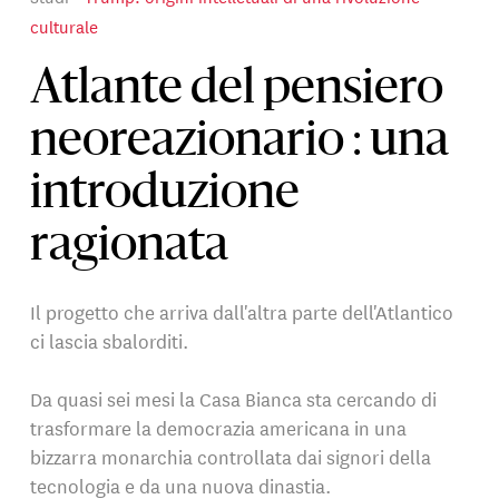
culturale
Atlante del pensiero
neoreazionario : una
introduzione
ragionata
Il progetto che arriva dall'altra parte dell'Atlantico
ci lascia sbalorditi.
Da quasi sei mesi la Casa Bianca sta cercando di
trasformare la democrazia americana in una
bizzarra monarchia controllata dai signori della
tecnologia e da una nuova dinastia.