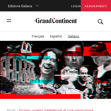
Edizione Italiana
LOGIN
ABBONAMENTI
Français
Español
Italiano
Studi
Trump: origini intelletuali di una rivoluzione