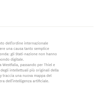
ademia Reale
 consigli di
dation e il
vard Business Review,
nto dell’ordine internazionale
ere una causa tanto semplice
 Times e il
onda: gli Stati-nazione non hanno
ersità di Stanford.
mondo digitale.
a Westfalia, passando per Thiel e
egli intellettuali più originali della
ley traccia una nuova mappa del
a dell’intelligenza artificiale.