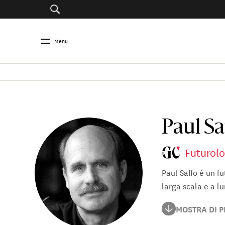
Menu
Paul Sa
Futurol
Paul Saffo è un f
larga scala e a l
Insegna futurolog
MOSTRA DI P
responsabili politi