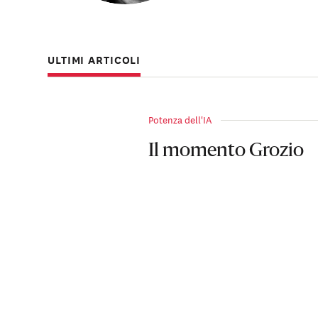
È anche non resid
Svedese delle Sci
ULTIMI ARTICOLI
amministrazione d
Millennium Projec
Potenza dell'IA
I suoi lavori sono
Fortune, Foreign 
Il momento Grozio
Washington Post. 