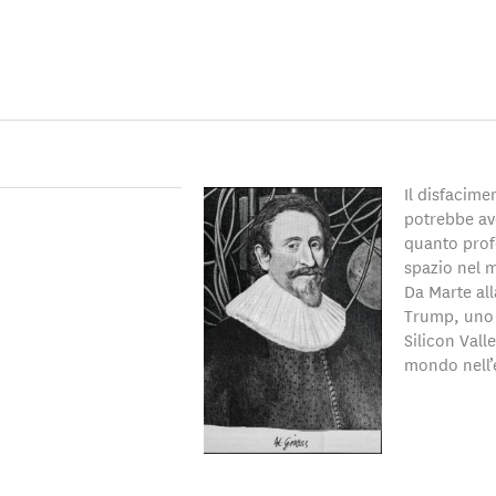
ent Senior Fellow presso l'Atlantic Council e membro dell'Acc
enze Ingegneristiche. Partecipa attivamente alla vita di diversi
i organizzazioni senza scopo di lucro, tra cui la Long Now Foun
t.
 stati pubblicati su numerose riviste e giornali, tra cui The Har
Il disfacime
potrebbe av
Policy, Wired, The Los Angeles Times, Newsweek, The New York
quanto prof
Si è laureato ad Harvard, all'Università di Cambridge e all'Univ
spazio nel 
Da Marte all
Trump, uno d
Silicon Val
mondo nell’er