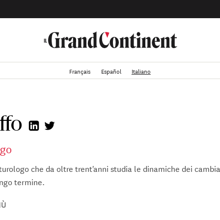
Français
Español
Italiano
ffo
ogo
uturologo che da oltre trent'anni studia le dinamiche dei cambi
ungo termine.
ia presso l'Università di Stanford e fornisce consulenza a diver
IÙ
ci.