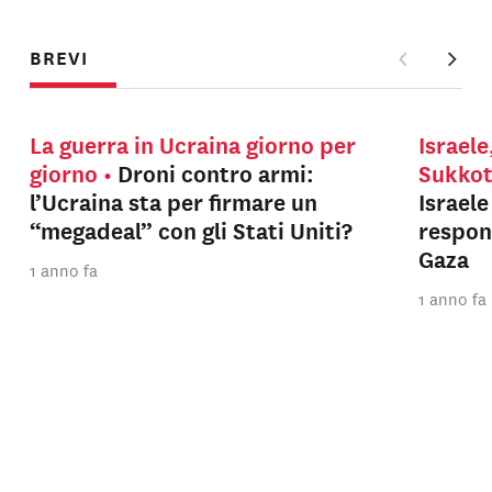
BREVI
La guerra in Ucraina giorno per
Israele
giorno
Droni contro armi:
Sukko
l’Ucraina sta per firmare un
Israel
“megadeal” con gli Stati Uniti?
respons
Gaza
1 anno fa
1 anno fa