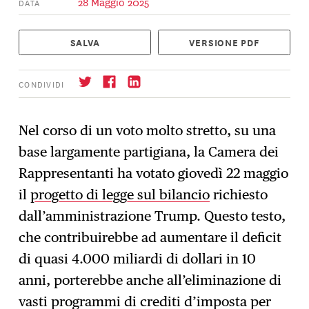
28 Maggio 2025
DATA
SALVA
VERSIONE PDF
CONDIVIDI
Nel corso di un voto molto stretto, su una
base largamente partigiana, la Camera dei
Iscrizione
→
Rappresentanti ha votato giovedì 22 maggio
il
progetto di legge sul bilancio
richiesto
dall’amministrazione Trump. Questo testo,
che contribuirebbe ad aumentare il deficit
di quasi 4.000 miliardi di dollari in 10
anni, porterebbe anche all’eliminazione di
vasti programmi di crediti d’imposta per