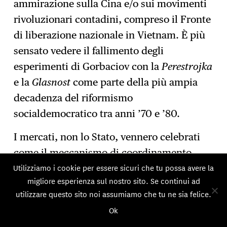
ammirazione sulla Cina e/o sui movimenti
rivoluzionari contadini, compreso il Fronte
di liberazione nazionale in Vietnam. È più
sensato vedere il fallimento degli
esperimenti di Gorbaciov con la
Perestrojka
e la
Glasnost
come parte della più ampia
decadenza del riformismo
socialdemocratico tra anni ’70 e ’80.
I mercati, non lo Stato, vennero celebrati
come il meccanismo di coordinamento
Utilizziamo i cookie per essere sicuri che tu possa avere la
della società agli occhi degli intellettuali e
migliore esperienza sul nostro sito. Se continui ad
dei politici. Non sorprende che i
utilizzare questo sito noi assumiamo che tu ne sia felice.
programmi pubblici ideati per
Ok
ammorbidire i risultati del mercato si