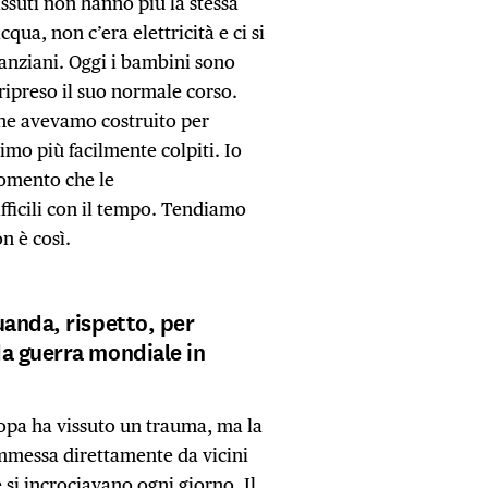
ssuti non hanno più la stessa
qua, non c’era elettricità e ci si
anziani. Oggi i bambini sono
a ripreso il suo normale corso.
che avevamo costruito per
simo più facilmente colpiti. Io
gomento che le
icili con il tempo. Tendiamo
n è così.
uanda, rispetto, per
a guerra mondiale in
ropa ha vissuto un trauma, ma la
ommessa direttamente da vicini
 si incrociavano ogni giorno. Il