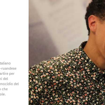
taliano
co-ruandese
artire per
ni del
enocidio del
o che
ole.