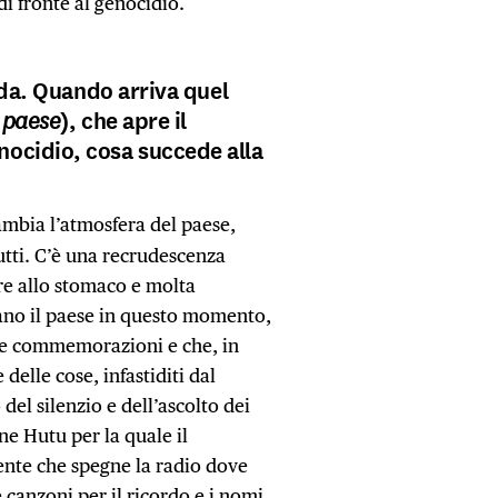
 di fronte al genocidio.
nda. Quando arriva quel
 paese
), che apre il
ocidio, cosa succede alla
cambia l’atmosfera del paese,
utti. C’è una recrudescenza
re allo stomaco e molta
iano il paese in questo momento,
lle commemorazioni e che, in
e delle cose, infastiditi dal
 del silenzio e dell’ascolto dei
ne Hutu per la quale il
gente che spegne la radio dove
anzoni per il ricordo e i nomi