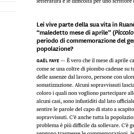
letteratura e le difficoltà per uno scrittore
Lei vive parte della sua vita in Rua
“maledetto mese di aprile” (
Piccolo
periodo di commemorazione del gen
popolazione?
È vero che il mese di aprile 
come se una coltre di piombo cadesse su t
delle assenze dal lavoro, persone con ulce
somatizzazione. Alcuni sopravvissuti lasc
coloro i quali non vogliono partecipare a
alcuni casi, sono infastiditi dal lato ufficial
sentire le parole del capo di stato a scapito
sopravvissuti. C’è anche tutta la popolazio
problema è più difficile da sollevare. C’è 
vengono trasmesse le commemorazioni, le c