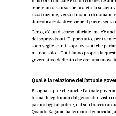
Il discorso ufficiale è su un crinale. Le au
tenere un discorso che proietti la società ve
ricostruzione, verso il mondo di domani, v
dimenticare da dove viene il paese, senza 
Certo, c’è un discorso ufficiale, ma c’è an
dei sopravvissuti. Dappertutto, per tre mesi,
sono veglie, canti, sopravvissuti che parl
ma non solo… Tutti fanno propria la quest
governativo dedicato che crei una nuova i
Qual è la relazione dell’attuale gove
Bisogna capire che anche l’attuale govern
forma di legittimità dal genocidio, visto 
partito oggi al potere, e il suo braccio ar
Quando Kagame ha fermato il genocidio, av