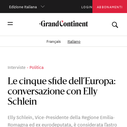
Edizione Italiana
LOGIN
ABBONAMENTI
Français
Italiano
Interviste
Politica
Le cinque sfide dell’Europa:
conversazione con Elly
Schlein
Elly Schlein, Vice-Presidente della Regione Emilia-
Romagna ed ex eurodeputata, è considerata l’astro