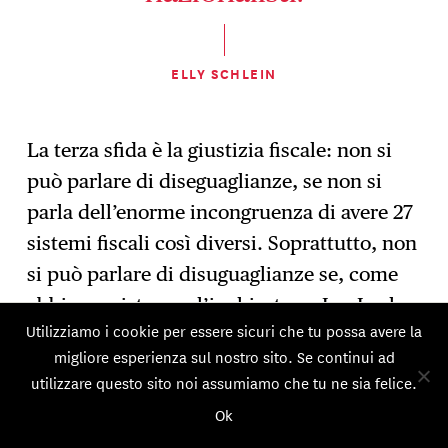
ELLY SCHLEIN
La terza sfida è la giustizia fiscale: non si
può parlare di diseguaglianze, se non si
parla dell’enorme incongruenza di avere 27
sistemi fiscali così diversi. Soprattutto, non
si può parlare di disuguaglianze se, come
abbiamo visto con l’inchiesta su LuxLeaks
Utilizziamo i cookie per essere sicuri che tu possa avere la
e sui Panama Papers, tutto intorno a noi,
migliore esperienza sul nostro sito. Se continui ad
nel cuore dell’Unione Europea, abbiamo
utilizzare questo sito noi assumiamo che tu ne sia felice.
dei paradisi fiscali senza palme. Ciò è
Ok
inaccettabile perché sottrae risorse