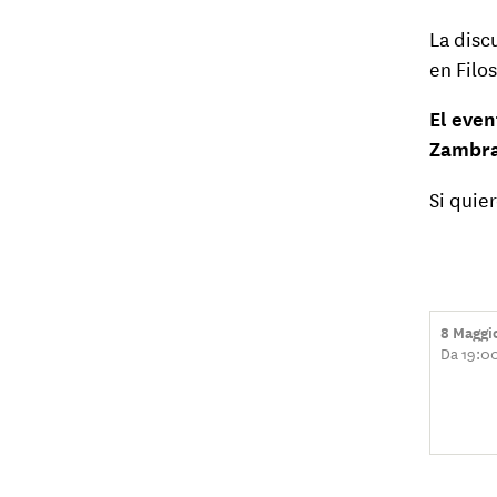
La disc
en Filo
El even
Zambr
Si quie
8 Maggi
Da 19:0