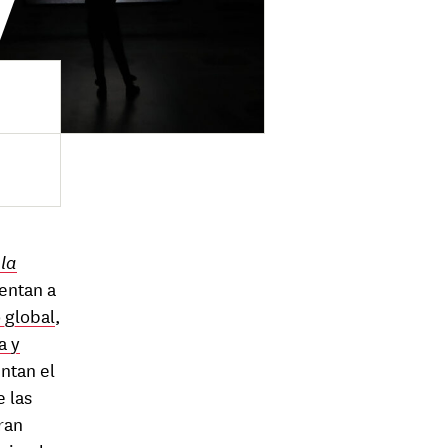
 la
entan a
 global
,
a y
entan el
e las
ran