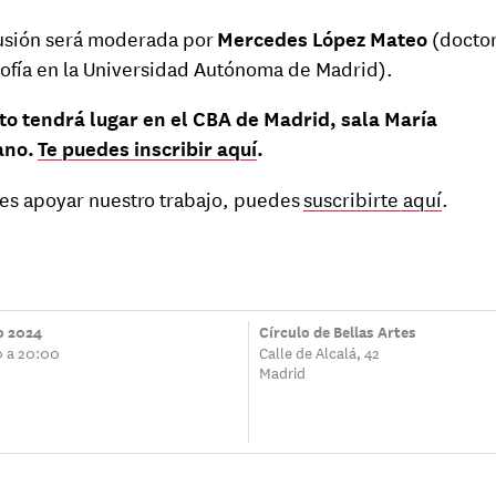
usión será moderada por
Mercedes López Mateo
(docto
sofía en la Universidad Autónoma de Madrid).
to tendrá lugar en el CBA de Madrid, sala María
an
o
.
Te puedes inscribir aquí
.
res apoyar nuestro trabajo, puedes
suscribirte aquí
.
o 2024
Círculo de Bellas Artes
0 a 20:00
Calle de Alcalá, 42
Madrid