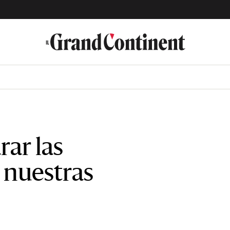
ar las
 nuestras
?