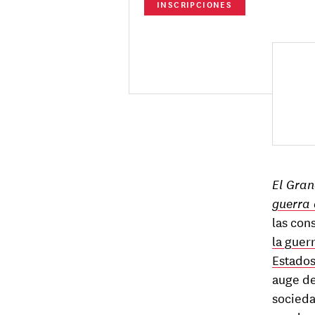
INSCRIPCIONES
El Gran
guerra
las con
la guer
Estados
auge de
socieda