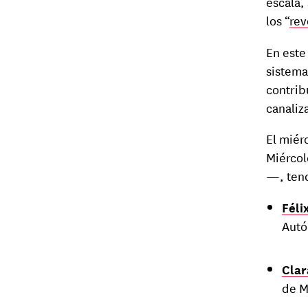
escala,
los “
rev
En este
sistema
contrib
canaliz
El miér
Miércol
—, tend
Féli
Autó
Cla
de M