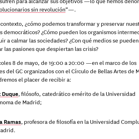
 sufren para alcanzar sus objetivos —lo que hemos den
olucionarios sin revolución
“—.
 contexto, ¿cómo podemos transformar y preservar nues
s democráticos? ¿Cómo pueden los organismos interme
uir a calmar las sociedades? ¿Con qué medios se pueden
ar las pasiones que despiertan las crisis?
coles 8 de mayo, de 19:00 a 20:00 —en el marco de los
es del GC organizados con el Círculo de Bellas Artes de 
remos el placer de recibir a:
x Duque
, filósofo, catedrático emérito de la Universidad
noma de Madrid;
ra Ramas
, profesora de filosofía en la Universidad Comp
adrid.