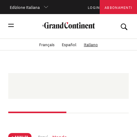
Edizione Italiana
LOGIN
ABBONAMENTI
Français
Español
Italiano
Brevi
Mondo
3 ANNI FA