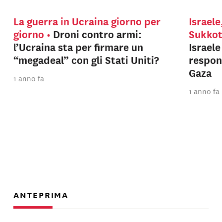
La guerra in Ucraina giorno per
Israele
giorno
Droni contro armi:
Sukko
l’Ucraina sta per firmare un
Israel
“megadeal” con gli Stati Uniti?
respons
Gaza
1 anno fa
1 anno fa
ANTEPRIMA