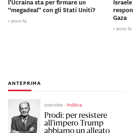
l’Ucraina sta per firmare un
Israel
“megadeal” con gli Stati Uniti?
respons
Gaza
1 anno fa
1 anno fa
ANTEPRIMA
Interviste
Politica
Prodi: per resistere
all’impero Trump
abbiamo un alleato