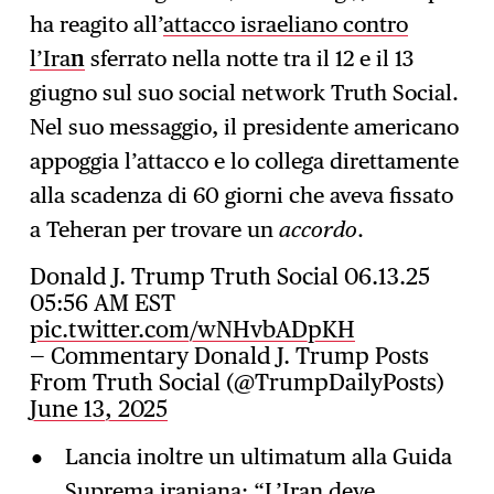
ha reagito all’
attacco israeliano contro
Iscrizione
→
l’Ira
n
sferrato nella notte tra il 12 e il 13
giugno sul suo social network Truth Social.
Nel suo messaggio, il presidente americano
appoggia l’attacco e lo collega direttamente
alla scadenza di 60 giorni che aveva fissato
a Teheran per trovare un
accordo
.
Donald J. Trump Truth Social 06.13.25
05:56 AM EST
pic.twitter.com/wNHvbADpKH
— Commentary Donald J. Trump Posts
From Truth Social (@TrumpDailyPosts)
June 13, 2025
Lancia inoltre un ultimatum alla Guida
Suprema iraniana: “L’Iran deve