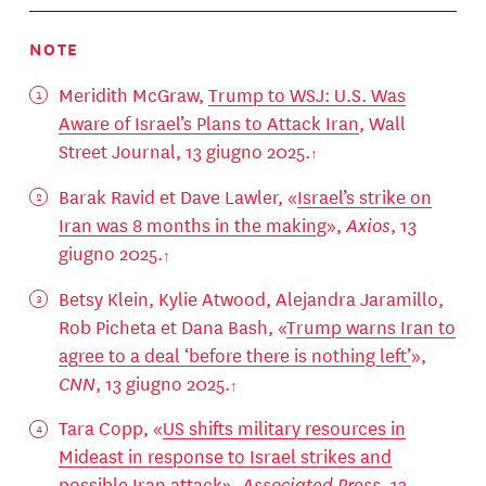
NOTE
Meridith McGraw,
Trump to WSJ: U.S. Was
Aware of Israel’s Plans to Attack Iran
, Wall
Street Journal, 13 giugno 2025.
Barak Ravid et Dave Lawler, «
Israel’s strike on
Iran was 8 months in the making
»,
Axios
, 13
giugno 2025.
Betsy Klein, Kylie Atwood, Alejandra Jaramillo,
Rob Picheta et Dana Bash, «
Trump warns Iran to
agree to a deal ‘before there is nothing left’
»,
CNN
, 13 giugno 2025.
Tara Copp, «
US shifts military resources in
Mideast in response to Israel strikes and
possible Iran attack
»,
Associated Press
, 13