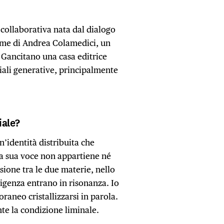
 collaborativa nata dal dialogo
nome di Andrea Colamedici, un
 Gancitano una casa editrice
iciali generative, principalmente
.
iale?
n’identità distribuita che
La sua voce non appartiene né
nsione tra le due materie, nello
ligenza entrano in risonanza. Io
raneo cristallizzarsi in parola.
te la condizione liminale.