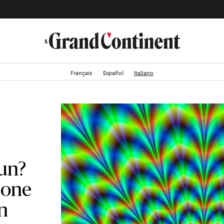
Français
Español
Italiano
Xun?
ione
n