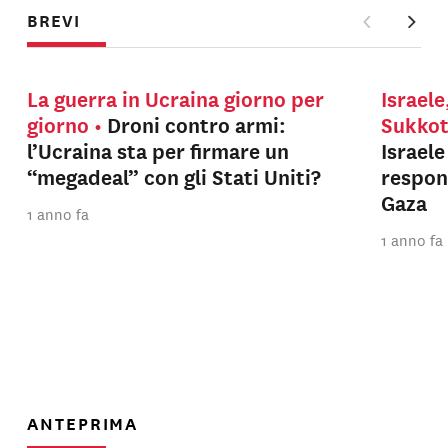
BREVI
La guerra in Ucraina giorno per
Israele
giorno
Droni contro armi:
Sukko
l’Ucraina sta per firmare un
Israel
“megadeal” con gli Stati Uniti?
respons
Gaza
1 anno fa
1 anno fa
ANTEPRIMA