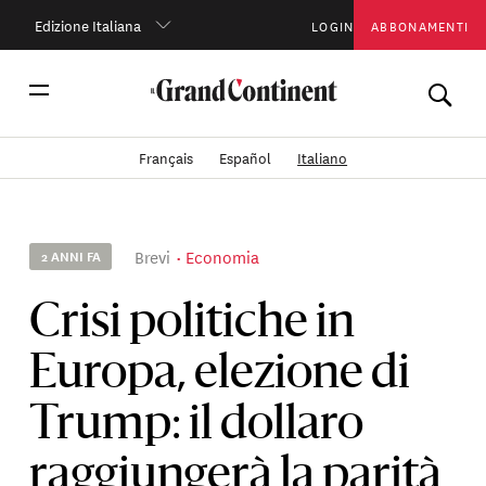
Edizione Italiana
LOGIN
ABBONAMENTI
Français
Español
Italiano
Brevi
Economia
2 ANNI FA
Crisi politiche in
Europa, elezione di
Trump: il dollaro
raggiungerà la parità