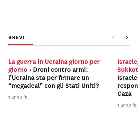
BREVI
La guerra in Ucraina giorno per
Israele
giorno
Droni contro armi:
Sukko
l’Ucraina sta per firmare un
Israel
“megadeal” con gli Stati Uniti?
respons
Gaza
1 anno fa
1 anno fa