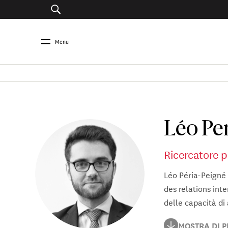
Menu
Léo Pe
Ricercatore pr
Léo Péria-Peigné è 
des relations inte
delle capacità di
Léo Péria-Peigné è
MOSTRA DI P