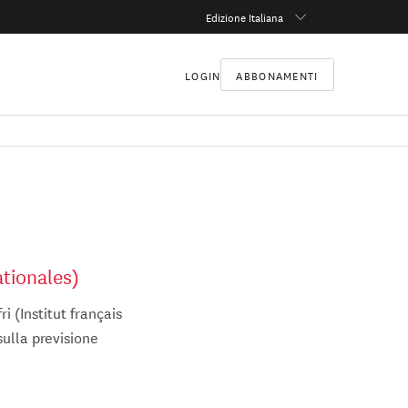
Edizione Italiana
LOGIN
ABBONAMENTI
ationales)
ri (Institut français
sulla previsione
fri, dove lavora