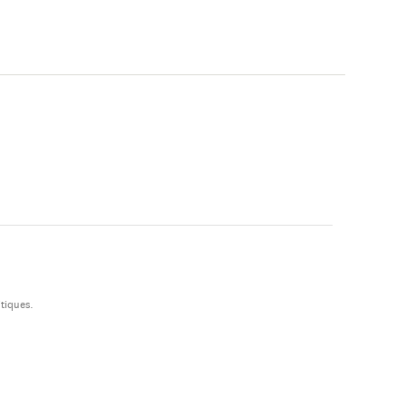
di armamento e
li nei conflitti
tiques.