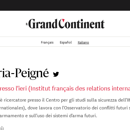
Français
Español
Italiano
ria-Peigné
esso l'ieri (Institut français des relations intern
ricercatore presso il Centro per gli studi sulla sicurezza dell'IIf
rnationales), dove lavora con l'Osservatorio dei conflitti futuri 
 armamento e sull'uso dei sistemi d'arma futuri.
 ricercatore presso il Centro per gli studi sulla sicurezza dell'II
IÙ