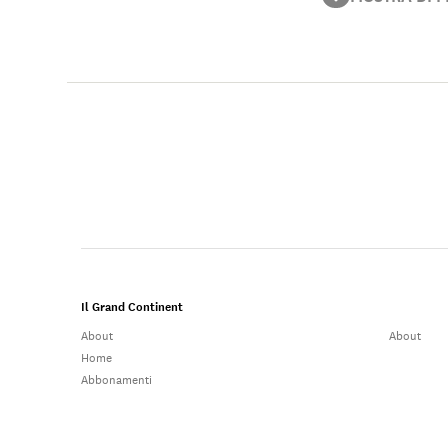
all'interno dell'O
sull'uso dei siste
asimmetrici, in p
Il Grand Continent
About
About
Home
Abbonamenti