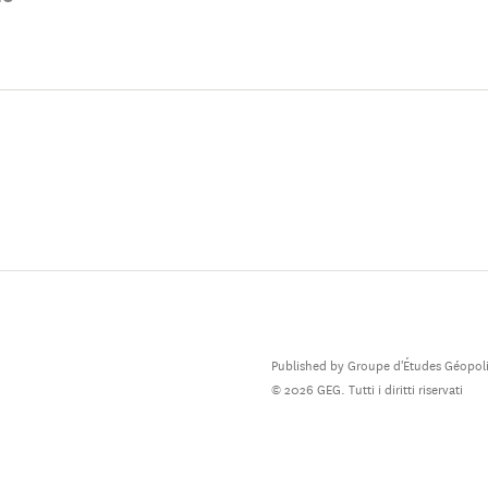
sservatorio dei conflitti futuri sulla previsione delle capacità 
mi d'arma futuri. Si occupa anche dell'uso delle armi convenziona
articolare in Afghanistan.
Published by Groupe d'Études Géopoli
© 2026 GEG. Tutti i diritti riservati