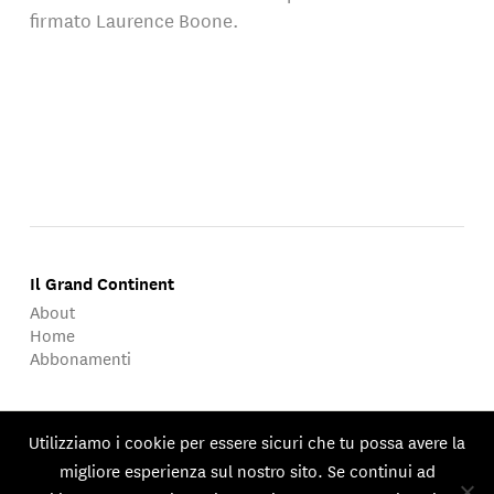
firmato Laurence Boone.
Il Grand Continent
About
Home
Abbonamenti
About
Utilizziamo i cookie per essere sicuri che tu possa avere la
migliore esperienza sul nostro sito. Se continui ad
Published by Groupe d'Études Géopolitiques.