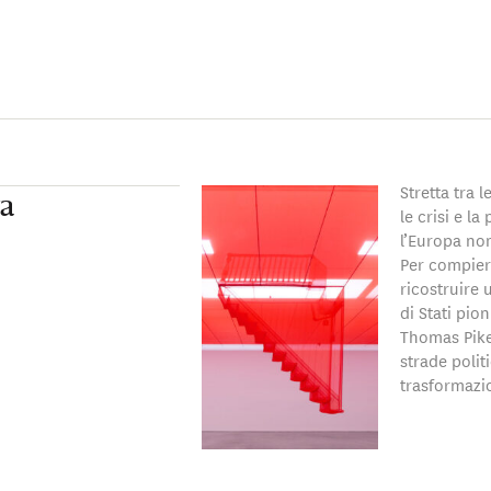
Stretta tra 
va
le crisi e l
l’Europa no
Per compier
ricostruire
di Stati pion
Thomas Piket
strade poli
trasformazi