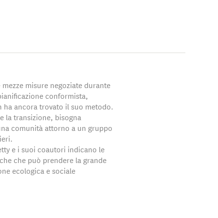
le mezze misure negoziate durante
a pianificazione conformista,
n ha ancora trovato il suo metodo.
e la transizione, bisogna
 una comunità attorno a un gruppo
ieri.
ty e i suoi coautori indicano le
tiche che può prendere la grande
one ecologica e sociale