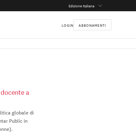
Edizione Italiana
LOGIN
ABBONAMENTI
, docente a
itica globale di
ntar Public in
onne).