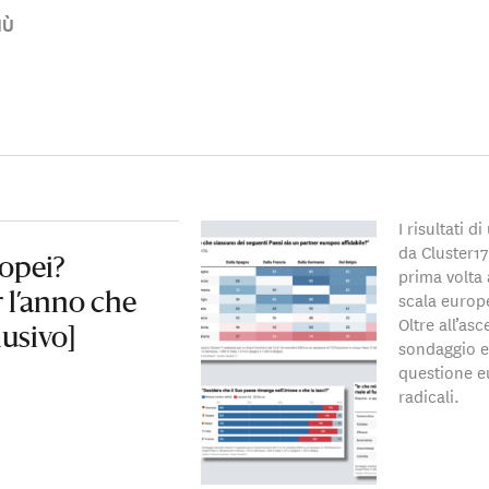
è anche il corrispondente francese della World Association fo
IÙ
).
I risultati 
da Cluster17
opei?
prima volta a
scala europe
 l’anno che
Oltre all’asc
lusivo]
sondaggio e
questione eu
radicali.