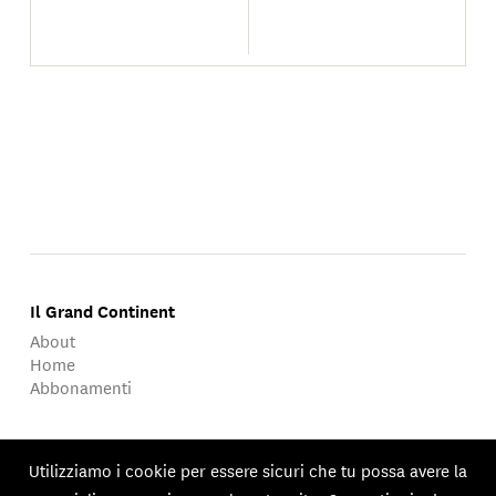
Il Grand Continent
About
Home
Abbonamenti
About
Utilizziamo i cookie per essere sicuri che tu possa avere la