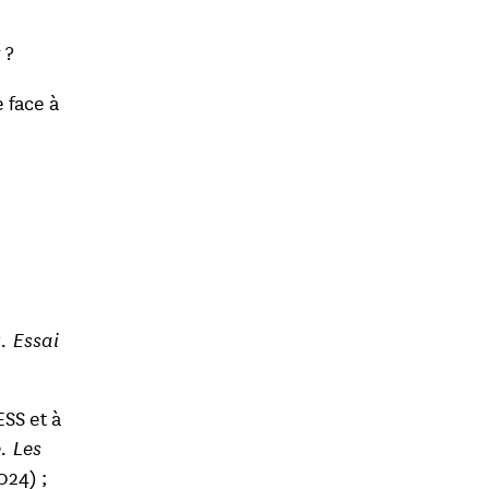
 ?
 face à
. Essai
SS et à
. Les
2024) ;