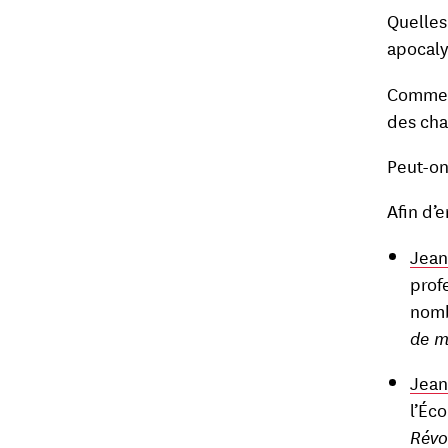
Quelles
apocaly
Comment
des cha
Peut-on
Afin d’e
Jean
prof
nomb
de m
Jean
l’Éc
Révo