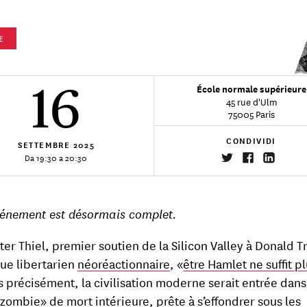
E
16
École normale supérieure
45 rue d'Ulm
75005 Paris
CONDIVIDI
SETTEMBRE
2025
Da 19:30 a 20:30
vénement est désormais complet.
ter Thiel, premier soutien de la Silicon Valley à Donald 
ue libertarien
néoréactionnaire
, «
être Hamlet ne suffit p
s précisément, la civilisation moderne serait entrée dan
zombie» de mort intérieure, prête à s’effondrer sous les