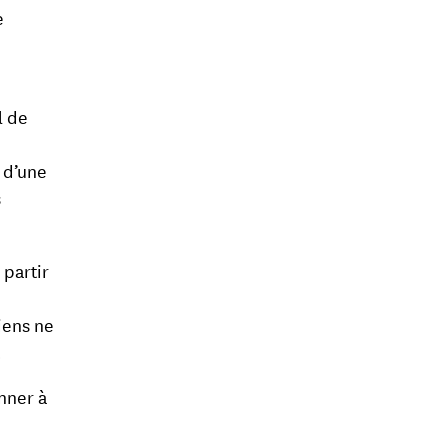
e
l de
e d’une
s
 partir
iens ne
.
onner à