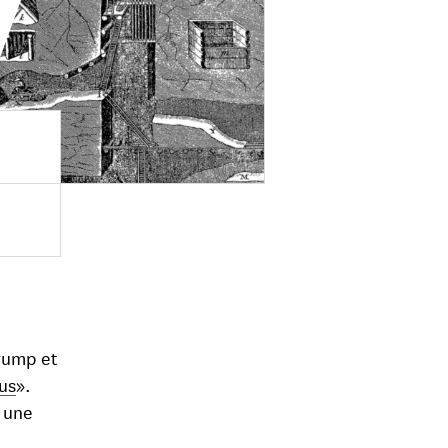
Trump et
lus
».
s une