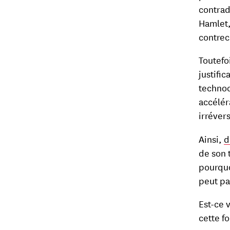
contrad
Hamlet,
contrec
Toutefo
justifi
technocé
accélér
irréver
Ainsi,
d
de son 
pourquo
peut pa
Est-ce 
cette f