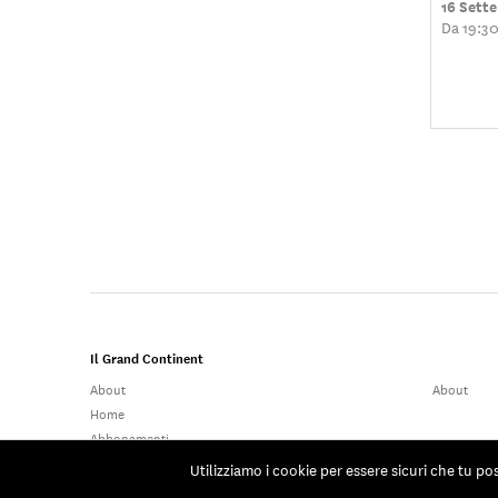
16 Sett
Da 19:30
Il Grand Continent
About
About
Home
Abbonamenti
Utilizziamo i cookie per essere sicuri che tu po