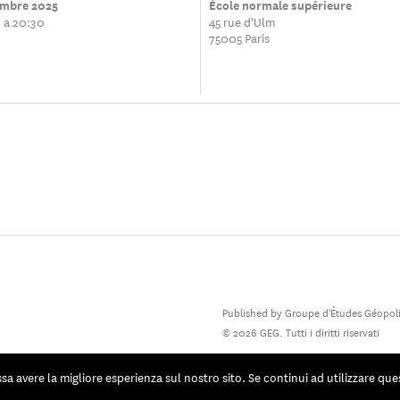
embre 2025
École normale supérieure
 a 20:30
45 rue d'Ulm
75005 Paris
Published by Groupe d'Études Géopoli
© 2026 GEG. Tutti i diritti riservati
ssa avere la migliore esperienza sul nostro sito. Se continui ad utilizzare que