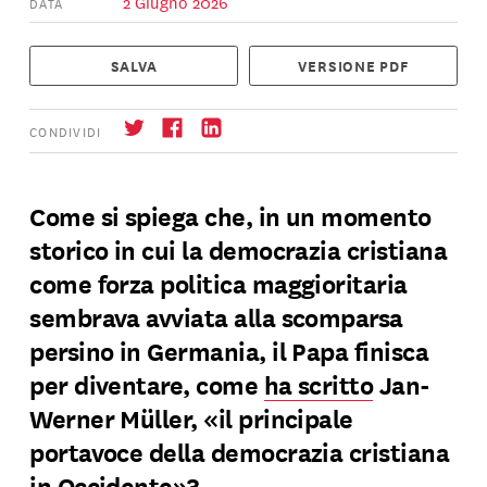
2 Giugno 2026
DATA
SALVA
VERSIONE PDF
CONDIVIDI
Come si spiega che, in un momento
storico in cui la democrazia cristiana
Iscrizione
→
come forza politica maggioritaria
sembrava avviata alla scomparsa
persino in Germania, il Papa finisca
per diventare, come
ha scritto
Jan-
Werner Müller, «il principale
portavoce della democrazia cristiana
in Occidente»?