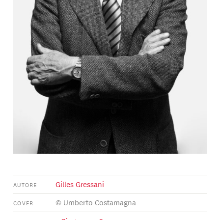
Gilles Gressani
AUTORE
© Umberto Costamagna
COVER