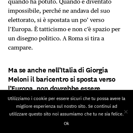
quando ha potuto. Quando è diventato
impossibile, perché ne andava del suo
elettorato, si è spostata un po’ verso
l’Europa. È tatticismo e non c’è spazio per
un disegno politico. A Roma si tira a
campare.
Ma se anche nell’Italia di Giorgia
Meloni il baricentro si sposta verso
l’Europa, non dovrebbe essere
possibile questo per ricostruire uno
Utilizziamo i cookie per essere sicuri che tu possa avere la
spazio, una politicizzazione di massa?
migliore esperienza sul nostro sito. Se continui ad
utilizzare questo sito noi assumiamo che tu ne sia felice.
Sembra possibile, ma manca la via. Chi
Ok
conduce, oggi, una vera battaglia politica?