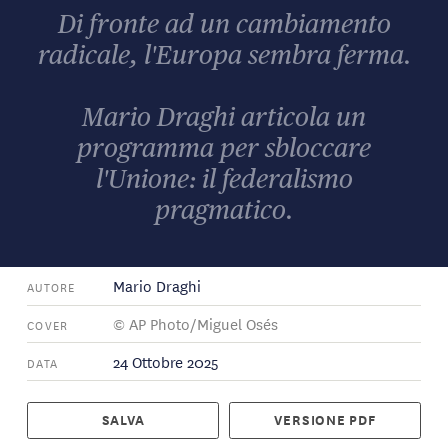
Di fronte ad un cambiamento
radicale, l'Europa sembra ferma.
Mario Draghi articola un
programma per sbloccare
l'Unione: il federalismo
pragmatico.
Mario Draghi
AUTORE
© AP Photo/Miguel Osés
COVER
24 Ottobre 2025
DATA
SALVA
VERSIONE PDF