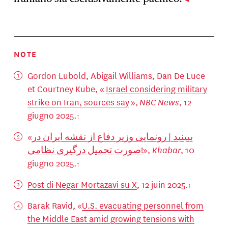
NOTE
Gordon Lubold, Abigail Williams, Dan De Luce
et Courtney Kube, «
Israel considering military
strike on Iran, sources say
»,
NBC News
, 12
giugno 2025.
«
ببینید | رونمایی وزیر دفاع از نقشه ایران در
صورت تحمیل درگیری نظامی!
»,
Khabar
, 10
giugno 2025.
Post di Negar Mortazavi su X
, 12 juin 2025.
Barak Ravid, «
U.S. evacuating personnel from
the Middle East amid growing tensions with