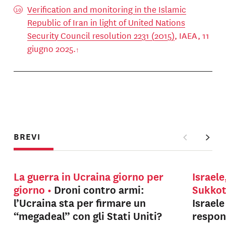
Verification and monitoring in the Islamic
Republic of Iran in light of United Nations
Security Council resolution 2231 (2015)
, IAEA, 11
giugno 2025.
BREVI
La guerra in Ucraina giorno per
Israele
giorno
Droni contro armi:
Sukko
l’Ucraina sta per firmare un
Israel
“megadeal” con gli Stati Uniti?
respons