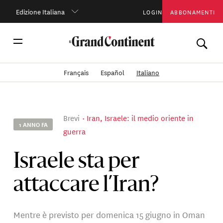
Edizione Italiana
LOGIN
ABBONAMENTI
Français
Español
Italiano
Brevi
Iran, Israele: il medio oriente in
1 ANNO FA
guerra
Israele sta per
attaccare l’Iran?
Mentre è previsto per domenica 15 giugno in Oman