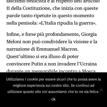
fascismo bellicista e al rispetto dell’articolo
11 della Costituzione, che inizia con queste
parole tanto ripetute in questo momento
nella penisola: «L’Italia ripudia la guerra».
Infine, e forse più profondamente, Giorgia
Meloni non può condividere la visione e la
narrazione di Emmanuel Macron.
Quest’ultimo si era illuso di poter
convincere Putin a non invadere l’Ucraina
durante un memorabile incontro a Mosca,
dove i due uomini sedevano alle estremità
Utilizziamo i cookie per essere sicuri che tu possa avere la
migliore esperienza sul nostro sito. Se continui ad
di un tavolo lungo sei metri il 6 febbraio
utilizzare questo sito noi assumiamo che tu ne sia felice.
2022. Con l’attacco russo, ha capito che era
Ok
avvenuto un cambiamento storico e ha