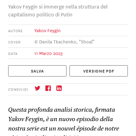
Yakov Feygin si immerge nella struttura del
capitalismo politico di Putin
Yakov Feygin
AUTORE
© Danila Tkachenko, “Shoal”
COVER
11 Marzo 2023
DATA
SALVA
VERSIONE PDF
CONDIVIDI
Questa profonda analisi storica, firmata
Yakov Feygin, è un nuovo episodio della
Iscrizione
→
nostra serie est un nouvel épisode de notre