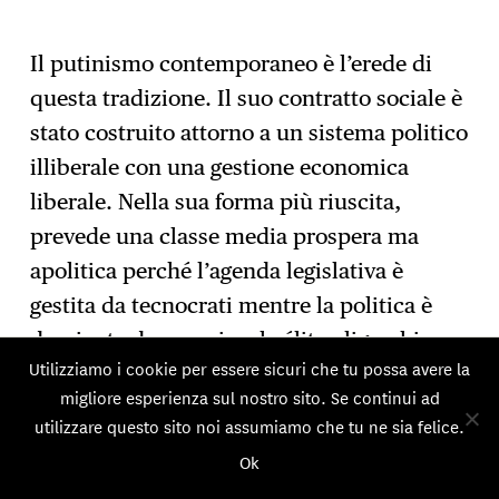
Il putinismo contemporaneo è l’erede di
questa tradizione. Il suo contratto sociale è
stato costruito attorno a un sistema politico
illiberale con una gestione economica
liberale. Nella sua forma più riuscita,
prevede una classe media prospera ma
apolitica perché l’agenda legislativa è
gestita da tecnocrati mentre la politica è
dominata da una piccola élite oligarchica
Utilizziamo i cookie per essere sicuri che tu possa avere la
legata alle strutture di sicurezza
. Questo
5
migliore esperienza sul nostro sito. Se continui ad
consenso piuttosto stabile, che secondo la
utilizzare questo sito noi assumiamo che tu ne sia felice.
mia opinione era il sogno di molti
Ok
riformatori e leader dell’ultima fase