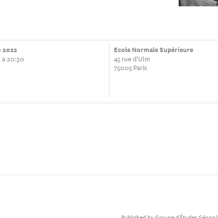
o 2022
Ecole Normale Supérieure
 a 20:30
45 rue d'Ulm
75005 Paris
Published by Groupe d'Études Géopoli