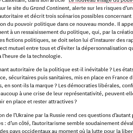
sur le site du
Grand Continent
, alerte sur les risques d’un
autoritaire et décrit trois scénarios possibles concernant
tion du pouvoir politique dans ce nouveau monde. Il appe
nt à un ressaisissement du politique, qui, par la créati
s fictions politiques, se doit selon lui d’instaurer des r
ect mutuel entre tous et d’éviter la dépersonnalisation qu
à l’heure de la technologie.
ant autoritaire de la politique est-il inévitable ? Les état
ce, sécuritaires puis sanitaires, mis en place en France 
s, en sont-ils la marque ? Les démocraties libérales, con
aucoup à une crise de leur représentativité, peuvent-ell
r en place et rester attractives ?
ion de l’Ukraine par la Russie rend ces questions d’autant 
es : d’un côté, l’autoritarisme semble soudainement déva
 des pays occidentaux au moment où la lutte pour la libe