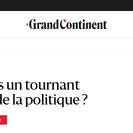
s un tournant
e la politique ?
E