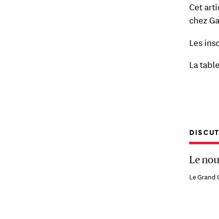
Cet art
chez Ga
Les ins
La tabl
DISCU
Le nou
Le Grand 