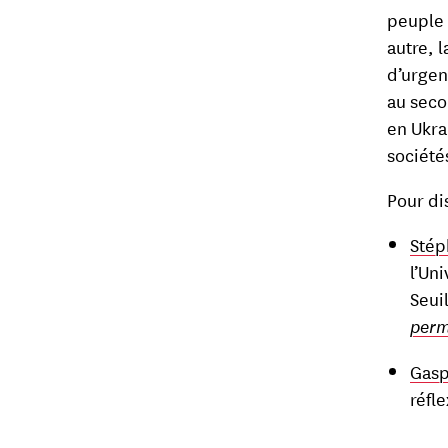
peuple 
autre, 
d’urgen
au seco
en Ukra
société
Pour di
Stép
l’Un
Seui
per
Gasp
réfl