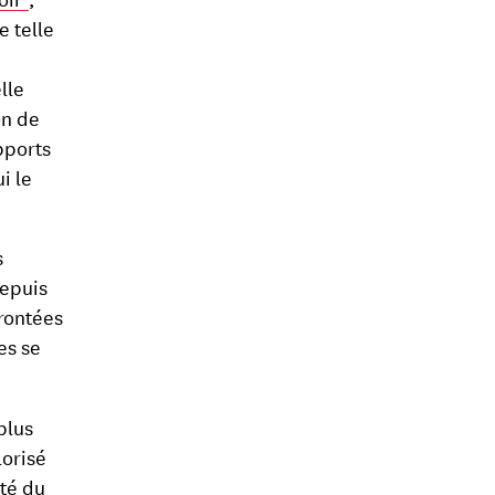
e telle
lle
on de
apports
i le
s
depuis
frontées
es se
plus
lorisé
rté du