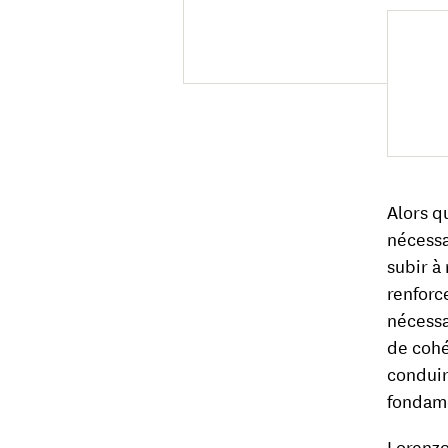
Alors q
nécessa
subir à 
renforc
nécessa
de cohé
conduir
fondam
Lorenzo