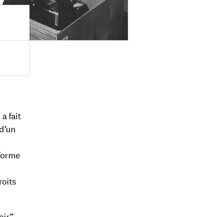
e
a fait
 d’un
 forme
roits
oir”
,