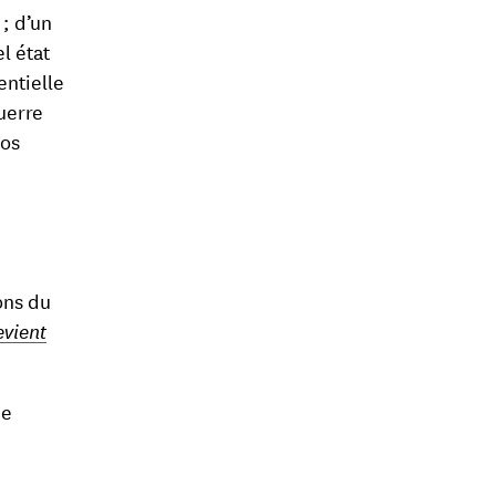
; d’un
l état
entielle
uerre
nos
ons du
evient
de