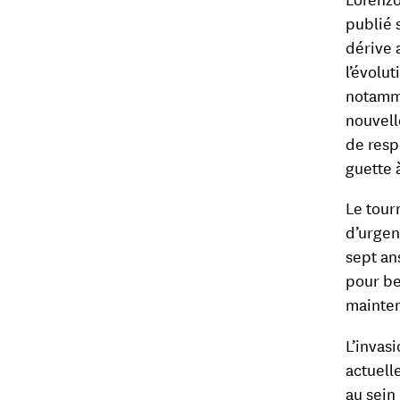
publié 
dérive 
l’évolu
notamme
nouvelle
de resp
guette 
Le tourn
d’urgen
sept an
pour be
mainteni
L’invas
actuell
au sein