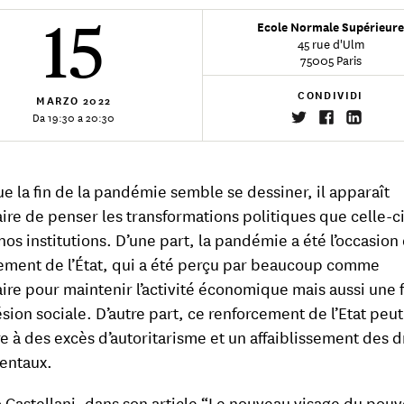
15
Ecole Normale Supérieur
45 rue d'Ulm
75005 Paris
CONDIVIDI
MARZO
2022
Da 19:30 a 20:30
ue la fin de la pandémie semble se dessiner, il apparaît
ire de penser les transformations politiques que celle-ci 
nos institutions. D’une part, la pandémie a été l’occasion
ement de l’État, qui a été perçu par beaucoup comme
ire pour maintenir l’activité économique mais aussi une
sion sociale. D’autre part, ce renforcement de l’Etat peut
e à des excès d’autoritarisme et un affaiblissement des d
entaux.
 Castellani, dans son article “
Le nouveau visage du pouv