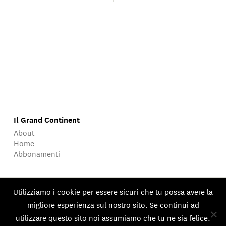
Il Grand Continent
About
Home
Abbonamenti
About
Utilizziamo i cookie per essere sicuri che tu possa avere la
migliore esperienza sul nostro sito. Se continui ad
Published by Groupe d'Études Géopolitiques.
utilizzare questo sito noi assumiamo che tu ne sia felice.
© 2026 GEG. Tutti i diritti riservati