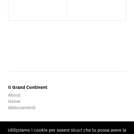
Il Grand Continent
About
Home
Abbonamenti
About
Utilizziamo i cookie per essere sicuri che tu possa avere la