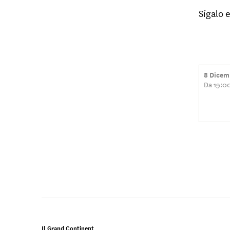
Sígalo 
8 Dicem
Da 19:0
Il Grand Continent