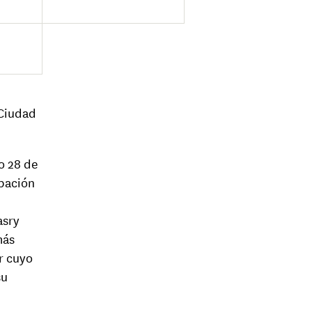
(Ciudad
o 28 de
ipación
asry
más
r cuyo
su