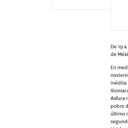
De 19 a
de Méx
En medi
noviemb
inédita
Xiomara
Asfura 
pobre d
último 
segundo