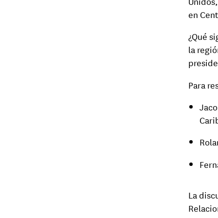
Unidos,
en Cent
¿Qué si
la regi
preside
Para re
Jaco
Cari
Rola
Fern
La disc
Relacio