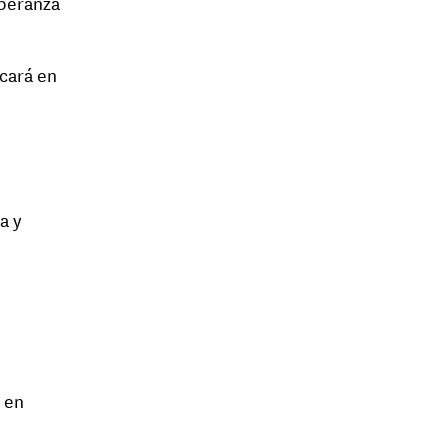
speranza
icará en
a y
 en