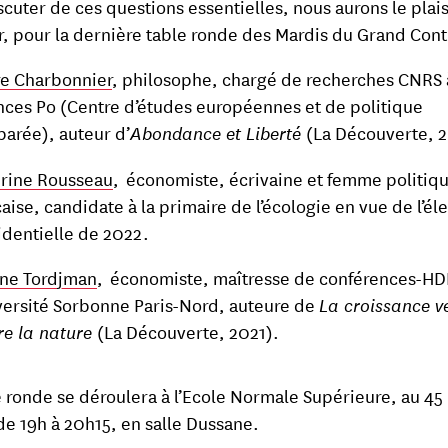
scuter de ces questions essentielles, nous aurons le plais
r, pour la dernière table ronde des Mardis du Grand Cont
re Charbonnier
, philosophe, chargé de recherches CNRS 
nces Po (Centre d’études européennes et de politique
arée), auteur d’
Abondance et Liberté
(La Découverte, 
rine Rousseau
, économiste, écrivaine et femme politiq
aise, candidate à la primaire de l’écologie en vue de l’él
identielle de 2022.
ne Tordjman
, économiste, maîtresse de conférences-HD
iversité Sorbonne Paris-Nord, auteure de
La croissance v
re la nature
(La Découverte, 2021).
e ronde se déroulera à l’Ecole Normale Supérieure, au 45
de 19h à 20h15, en salle Dussane.