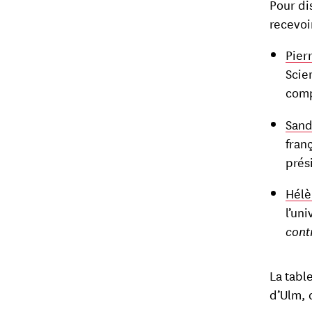
Pour di
recevoi
Pier
Scie
comp
Sand
franç
prés
Hélè
l’un
cont
La tabl
d’Ulm, 