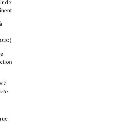
ir de
inent :
à
2020)
ue
ection
R à
erte
 rue