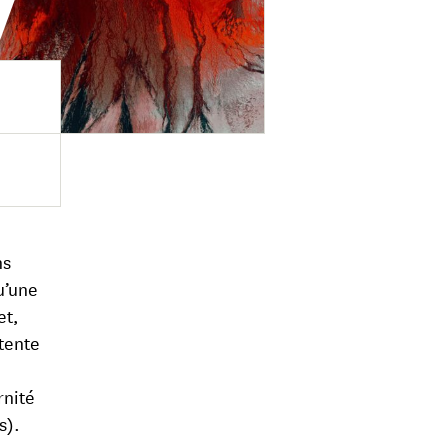
e
ns
u’une
et,
tente
rnité
s).