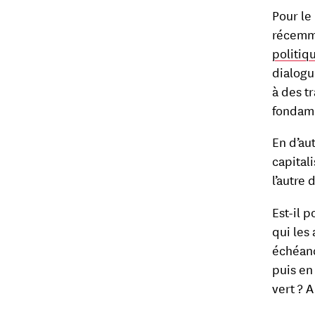
Pour le
récemme
politiq
dialogu
à des t
fondam
En d’aut
capital
l’autre
Est-il 
qui les
échéanc
puis en
vert ? 