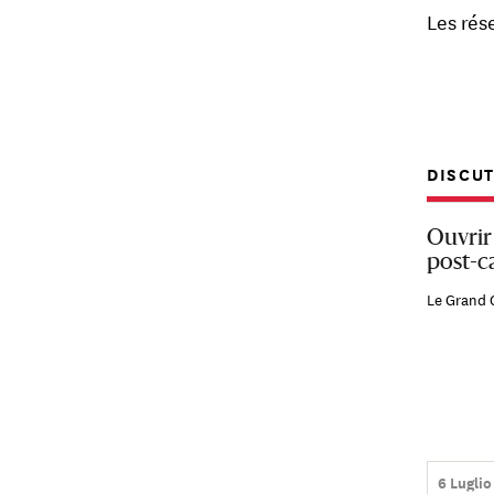
Les rés
DISCU
Ouvrir
post-c
Le Grand 
6 Luglio