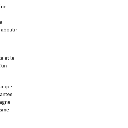
ine
de
 aboutir
e et le
’un
Europe
tantes
magne
isme