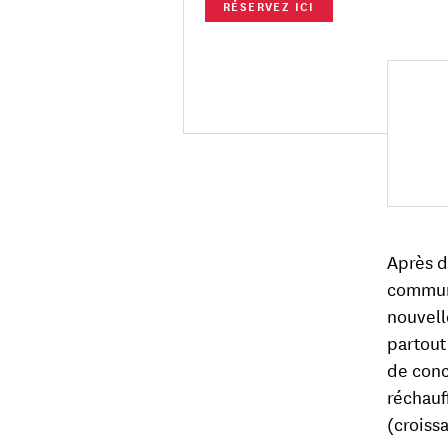
RÉSERVEZ ICI
Après d
commune
nouvell
partout
de conc
réchauf
(croiss