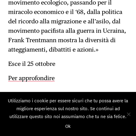
movimento ecologico, passando per il
miracolo economico e il ‘68, dalla politica
del ricordo alla migrazione e all’asilo, dal
movimento pacifista alla guerra in Ucraina,
Frank Trentmann mostra la diversità di
atteggiamenti, dibattiti e azioni.»
Esce il 25 ottobre
Per approfondire
Le Menuisier
Utilizziamo i cookie per essere sicuri che tu possa avere la
Dinah Ribard,
migliore esperienza sul nostro sito. Se continui ad
de Nevers. Poésie ouvrière,
utilizzare questo sito noi assumiamo che tu ne sia felice.
fait littéraire et classes
Ok