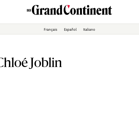
Français
Español
Italiano
hloé Joblin