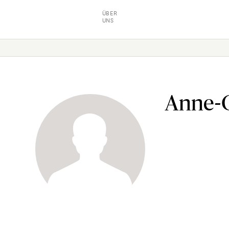
ÜBER
UNS
Anne-C