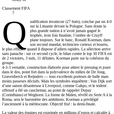
Classement FIFA
7
Q
ualification invaincue (27 buts), conclue par un 4-0
sur la Lituanie devant la Pologne. Sans doute la
plus grande nation à n’avoir jamais gagné le
trophée, trois fois finaliste, l’ombre de Cruyff
plane toujours. Sur le banc, Ronald Koeman, dans
son second mandat, technicien curieux et bourru,
le plus efficace quand il dispose d’ailiers rapides. La sélection arrive
sans panache : sur ce second cycle, le bilan contre le top 30 FIFA est
de 2 victoires, 3 nuls, 11 défaites. Koeman parie sur la cohésion du
groupe.
4-3-3 versatile, construction élaborée pour attirer le pressing et jouer
dans le dos, point fort dans la polyvalence du milieu de De Jong,
Gravenberch et Reijnders — tous excellents porteurs de balle mais
moins passeurs décisifs. Mais les symboles inquiètent : Van Dijk sort
d’une saison désastreuse à Liverpool, comme Gakpo, et le trident
offensif a été un cauchemar, au point de rappeler Depay
(Corinthians) et Weghorst. La forme de Malen, révélé en Serie A à la
Roma, sera le baromètre des ambitions. Koeman a privilégié
l’ancienneté à la méritocratie. Objectif fixé : la demi-finale.
La valeur des équipes est exprimée en millions d’euros et calculée à