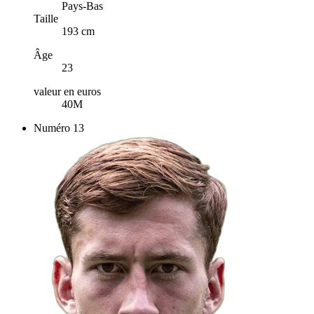
Pays-Bas
Taille
193 cm
Âge
23
valeur en euros
40M
Numéro
13