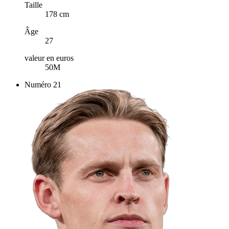
Taille
178 cm
Âge
27
valeur en euros
50M
Numéro
21