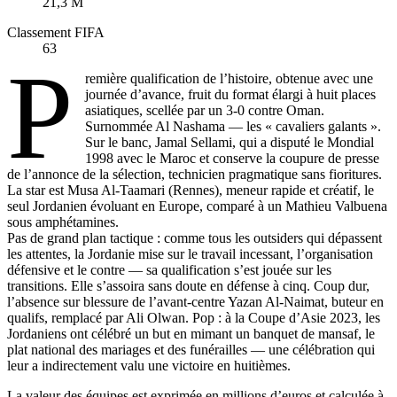
21,3 M
Classement FIFA
63
P
remière qualification de l’histoire, obtenue avec une
journée d’avance, fruit du format élargi à huit places
asiatiques, scellée par un 3-0 contre Oman.
Surnommée Al Nashama — les « cavaliers galants ».
Sur le banc, Jamal Sellami, qui a disputé le Mondial
1998 avec le Maroc et conserve la coupure de presse
de l’annonce de la sélection, technicien pragmatique sans fioritures.
La star est Musa Al-Taamari (Rennes), meneur rapide et créatif, le
seul Jordanien évoluant en Europe, comparé à un Mathieu Valbuena
sous amphétamines.
Pas de grand plan tactique : comme tous les outsiders qui dépassent
les attentes, la Jordanie mise sur le travail incessant, l’organisation
défensive et le contre — sa qualification s’est jouée sur les
transitions. Elle s’assoira sans doute en défense à cinq. Coup dur,
l’absence sur blessure de l’avant-centre Yazan Al-Naimat, buteur en
qualifs, remplacé par Ali Olwan. Pop : à la Coupe d’Asie 2023, les
Jordaniens ont célébré un but en mimant un banquet de mansaf, le
plat national des mariages et des funérailles — une célébration qui
leur a indirectement valu une victoire en huitièmes.
La valeur des équipes est exprimée en millions d’euros et calculée à