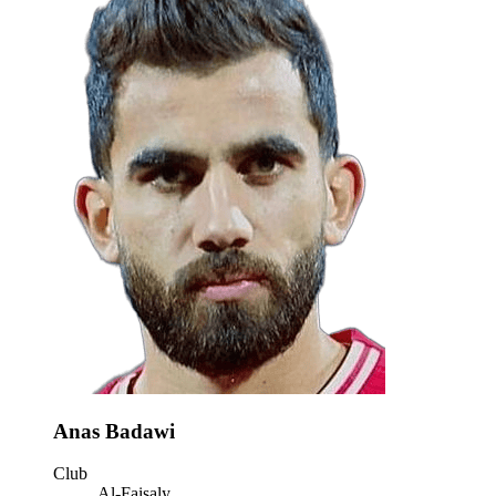
Anas Badawi
Club
Al-Faisaly