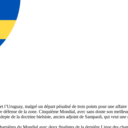
et l’Uruguay, malgré un départ pénalisé de trois points pour une affair
re défense de la zone. Cinquième Mondial, avec sans doute son meilleur e
epte de la doctrine bielsiste, ancien adjoint de Sampaoli, qui veut une
 charnières du Mondial avec deux finalistes de la dernière Ligue des c