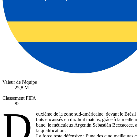
Valeur de l'équipe
25,8 M
Classement FIFA
82
D
euxième de la zone sud-américaine, devant le Brésil 
buts encaissés en dix-huit matchs, grâce à la meilleu
banc, le méticuleux Argentin Sebastián Beccacece, ad
la qualification.
La force reste défensive : l’une des cinq meilleures