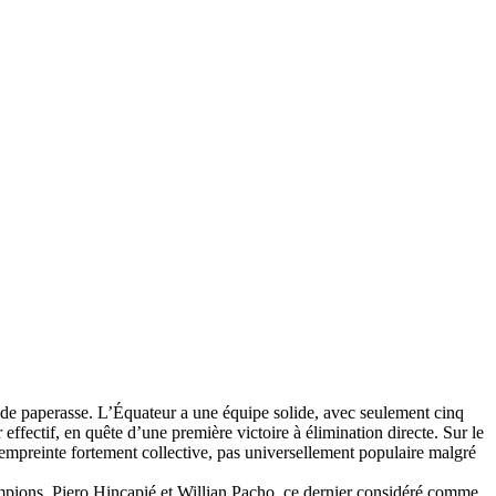
e de paperasse. L’Équateur a une équipe solide, avec seulement cinq
ffectif, en quête d’une première victoire à élimination directe. Sur le
 empreinte fortement collective, pas universellement populaire malgré
hampions, Piero Hincapié et Willian Pacho, ce dernier considéré comme