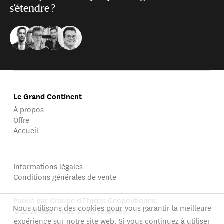
s’étendre ?
Le Grand Continent
À propos
Offre
Accueil
Informations légales
Conditions générales de vente
Publié par Groupe d'Études Géopolitiques.
Nous utilisons des cookies pour vous garantir la meilleure
© 2026 GEG. Tous droits réservés.
expérience sur notre site web. Si vous continuez à utiliser