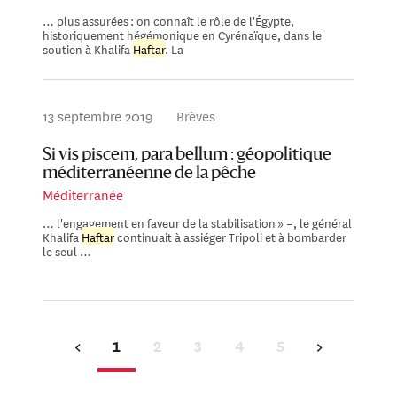
… plus assurées : on connaît le rôle de l'Égypte,
historiquement hégémonique en Cyrénaïque, dans le
soutien à Khalifa
Haftar
. La
13 septembre 2019
Brèves
Si vis piscem, para bellum : géopolitique
méditerranéenne de la pêche
Méditerranée
… l'engagement en faveur de la stabilisation » –, le général
Khalifa
Haftar
continuait à assiéger Tripoli et à bombarder
le seul …
1
2
3
4
5