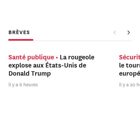
BRÈVES
Santé publique
La rougeole
Sécuri
explose aux États-Unis de
le tou
Donald Trump
europ
il y a 6 heures
il y a 20 