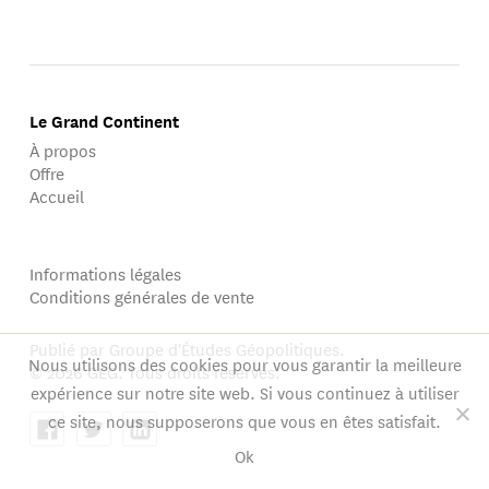
Le Grand Continent
À propos
Offre
Accueil
Informations légales
Conditions générales de vente
Publié par Groupe d'Études Géopolitiques.
Nous utilisons des cookies pour vous garantir la meilleure
© 2026 GEG. Tous droits réservés.
expérience sur notre site web. Si vous continuez à utiliser
ce site, nous supposerons que vous en êtes satisfait.
Ok