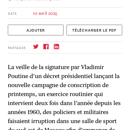
10 avril 2025
DATE
AJOUTER
TÉLÉCHARGER LE PDF
PARTAGER
La veille de la signature par Vladimir
Poutine d’un décret présidentiel lançant la
S'abonner
→
nouvelle campagne de conscription de
printemps, un exercice routinier qui
intervient deux fois dans l’année depuis les
années 1960, des policiers et militaires
faisaient irruption dans une salle de sport
du sud-est de Moscou afin d’emmener de