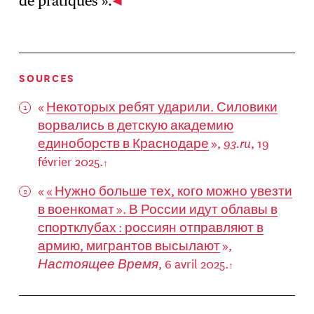
de pratiques ».
SOURCES
«
Некоторых ребят ударили. Силовики
ворвались в детскую академию
единоборств в Краснодаре
»,
93.ru
, 19
février 2025.
«
« Нужно больше тех, кого можно увезти
в военкомат ». В России идут облавы в
спортклубах : россиян отправляют в
армию, мигрантов высылают
»,
Настоящее Время
, 6 avril 2025.