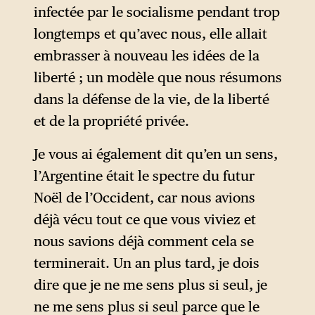
répéter le gouvernement de
infectée par le socialisme pendant trop
Mauricio Macri. Milei fait
longtemps et qu’avec nous, elle allait
remonter l’échec de
embrasser à nouveau les idées de la
l’Argentine à plus loin : le pays
liberté ; un modèle que nous résumons
aurait commencé à aller mal
dans la défense de la vie, de la liberté
lorsque les droits civiques ont
et de la propriété privée.
été étendus et que l’élection
des représentants publics a
Je vous ai également dit qu’en un sens,
cessé d’être un privilège des
l’Argentine était le spectre du futur
élites… — paradoxes
Noël de l’Occident, car nous avions
libertariens.
déjà vécu tout ce que vous viviez et
nous savions déjà comment cela se
terminerait. Un an plus tard, je dois
dire que je ne me sens plus si seul, je
ne me sens plus si seul parce que le