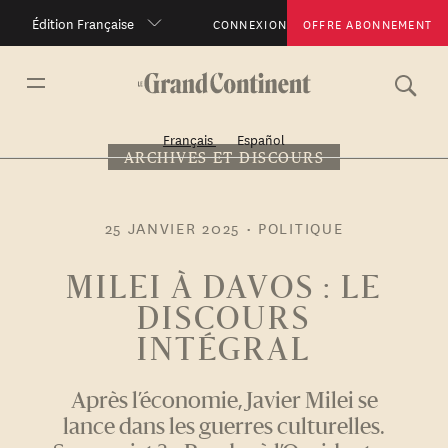
Édition Française
CONNEXION
OFFRE ABONNEMENT
Français
Español
ARCHIVES ET DISCOURS
25 JANVIER 2025
•
POLITIQUE
MILEI À DAVOS : LE
DISCOURS
INTÉGRAL
Après l’économie, Javier Milei se
lance dans les guerres culturelles.