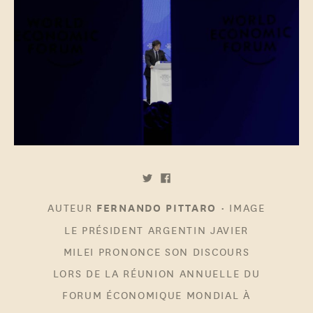
AUTEUR
•
IMAGE
FERNANDO PITTARO
LE PRÉSIDENT ARGENTIN JAVIER
MILEI PRONONCE SON DISCOURS
LORS DE LA RÉUNION ANNUELLE DU
FORUM ÉCONOMIQUE MONDIAL À