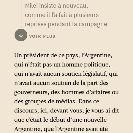
Milei insiste à nouveau,
comme il l’a fait à plusieurs
reprises pendant la campagne
électorale, sur le fait que le
↓
VOIR PLUS
déclin de l’Argentine a
commencé il y a cent ans,
Un président de ce pays, l’Argentine,
précisément lorsque la pleine
qui n’était pas un homme politique,
démocratie venait d’être
qui n’avait aucun soutien législatif, qui
inaugurée grâce à la loi Sáenz
n’avait aucun soutien de la part des
Peña, qui garantissait le vote
gouverneurs, des hommes d’affaires ou
« universel, secret et
des groupes de médias. Dans ce
obligatoire ». Il ne se plaint
discours, ici, devant vous, je vous ai dit
plus de l’échec des « 70 ans de
que c’était le début d’une nouvelle
péronisme », comme a pu le
Argentine, que l’Argentine avait été