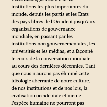
l’état d’animal (Milei a pour
institutions les plus importantes du
habitude de qualifier de
monde, depuis les partis et les États
« rats » ses opposants) ou de
des pays libres de l’Occident jusqu’aux
maladie (parasite, virus,
organisations de gouvernance
cancer) et est adjectivé de la
mondiale, en passant par les
manière la plus péjorative qui
institutions non gouvernementales, les
soit (dégénéré, misérable).
universités et les médias, et a façonné
le cours de la conversation mondiale
au cours des dernières décennies. Tant
que nous n’aurons pas éliminé cette
idéologie aberrante de notre culture,
de nos institutions et de nos lois, la
civilisation occidentale et même
l’espèce humaine ne pourront pas