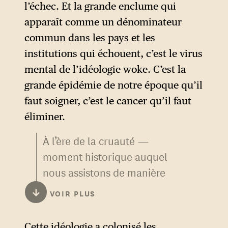
l’échec. Et la grande enclume qui
apparaît comme un dénominateur
commun dans les pays et les
institutions qui échouent, c’est le virus
mental de l’idéologie woke. C’est la
grande épidémie de notre époque qu’il
faut soigner, c’est le cancer qu’il faut
éliminer.
À l’ère de la cruauté —
moment historique auquel
nous assistons de manière
accélérée et hyperbolique —
↓
VOIR PLUS
l’ennemi n’est pas respecté, il
est humilié. Il est réduit à
Cette idéologie a colonisé les