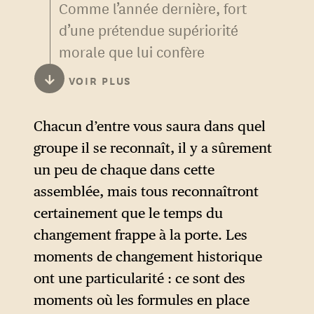
Comme l’année dernière, fort
d’une prétendue supériorité
morale que lui confère
l’incarnation de l’idéologie de
↓
VOIR PLUS
la liberté, il dit en face aux
hommes d’affaires les plus
Chacun d’entre vous saura dans quel
riches du monde qu’ils ont
groupe il se reconnaît, il y a sûrement
tort et qu’ils sont complices
un peu de chaque dans cette
du « sinistre agenda woke ».
assemblée, mais tous reconnaîtront
Le paradoxe est frappant : y a-
certainement que le temps du
t-il quelque chose de moins
changement frappe à la porte. Les
« libéral » que de contester
moments de changement historique
des débats, de faire taire des
ont une particularité : ce sont des
idées ou de dire ce dont on
moments où les formules en place
peut parler et ce dont on ne