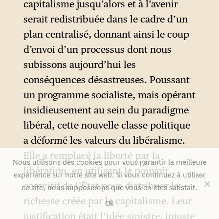
capitalisme jusqu’alors et à l’avenir
serait redistribuée dans le cadre d’un
plan centralisé, donnant ainsi le coup
d’envoi d’un processus dont nous
subissons aujourd’hui les
conséquences désastreuses. Poussant
un programme socialiste, mais opérant
insidieusement au sein du paradigme
libéral, cette nouvelle classe politique
a déformé les valeurs du libéralisme.
Elle a remplacé la liberté par la
Nous utilisons des cookies pour vous garantir la meilleure
libération, en utilisant le pouvoir
expérience sur notre site web. Si vous continuez à utiliser
coercitif de l’État pour distribuer la
ce site, nous supposerons que vous en êtes satisfait.
richesse créée par le capitalisme. Leur
Ok
justification était l’idée sinistre, injuste