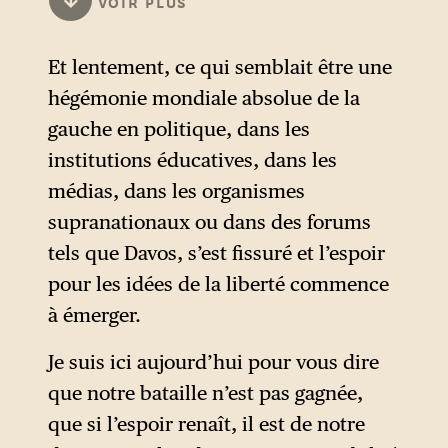
VOIR PLUS
dans son combat idéologique
et nomme ses principaux
Et lentement, ce qui semblait être une
alliés internationaux avec
hégémonie mondiale absolue de la
lesquels il partage les mêmes
gauche en politique, dans les
ennemis (agenda woke,
institutions éducatives, dans les
féminisme, agenda 2030,
médias, dans les organismes
etc.), même s’il n’est pas
supranationaux ou dans des forums
nécessairement d’accord sur
tels que Davos, s’est fissuré et l’espoir
des questions telles que le
pour les idées de la liberté commence
protectionnisme économique,
à émerger.
le commerce international et
l’immigration. Mais ce qui
Je suis ici aujourd’hui pour vous dire
importe ici pour lui, c’est de
que notre bataille n’est pas gagnée,
tracer la ligne et de dire : les
que si l’espoir renaît, il est de notre