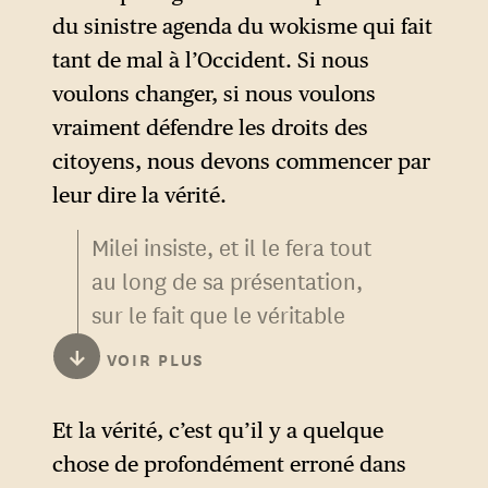
du sinistre agenda du wokisme qui fait
tant de mal à l’Occident. Si nous
voulons changer, si nous voulons
vraiment défendre les droits des
citoyens, nous devons commencer par
leur dire la vérité.
Milei insiste, et il le fera tout
au long de sa présentation,
sur le fait que le véritable
ennemi de la civilisation n’est
↓
VOIR PLUS
pas la guerre, la faim, le
chômage ou le changement
Et la vérité, c’est qu’il y a quelque
climatique — mais la
chose de profondément erroné dans
« culture woke », l’agenda