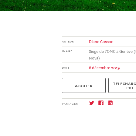
Diane Cosson
AUTEUR
Siège de l'OMC à Genève 
IMAGE
Nova)
8 décembre 2019
DATE
TÉLÉCHARG
AJOUTER
PDF
PARTAGER
S'abonner
→