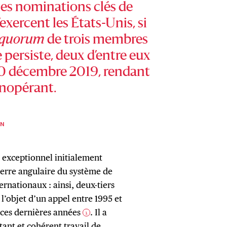
 les nominations clés de
’exercent les États-Unis, si
quorum
de trois membres
ge persiste, deux d’entre eux
 10 décembre 2019, rendant
inopérant.
ON
s exceptionnel initialement
pierre angulaire du système de
rnationaux : ainsi, deux-tiers
l’objet d’un appel entre 1995 et
 ces dernières années
. Il a
1
ant et cohérent travail de