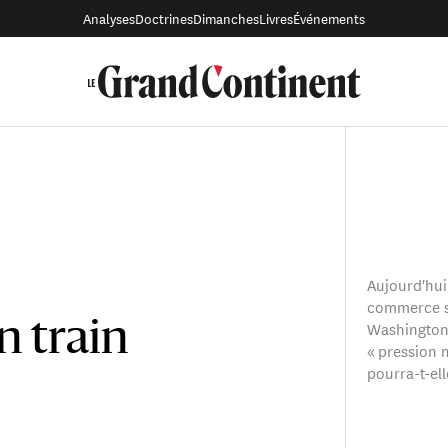
Analyses
Doctrines
Dimanches
Livres
Événements
Aujourd'hui
commerce s
Washington.
n train
« pression 
pourra-t-ell