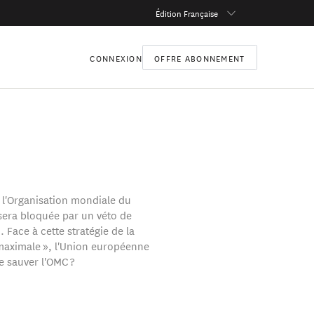
Édition Française
CONNEXION
OFFRE ABONNEMENT
 l'Organisation mondiale du
era bloquée par un véto de
 Face à cette stratégie de la
maximale », l'Union européenne
e sauver l'OMC ?