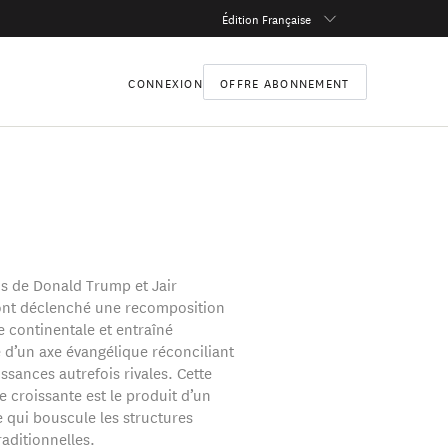
Édition Française
CONNEXION
OFFRE ABONNEMENT
ns de Donald Trump et Jair
ont déclenché une recomposition
e continentale et entraîné
 d’un axe évangélique réconciliant
ssances autrefois rivales. Cette
 croissante est le produit d’un
 qui bouscule les structures
raditionnelles.