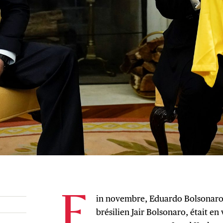
in novembre, Eduardo Bolsonaro, l
F
brésilien Jair Bolsonaro, était en