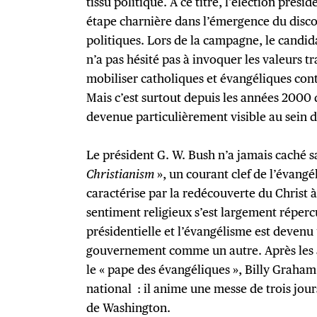
tissu politique. À ce titre, l’élection prési
étape charnière dans l’émergence du disco
politiques. Lors de la campagne, le candi
n’a pas hésité pas à invoquer les valeurs t
mobiliser catholiques et évangéliques con
Mais c’est surtout depuis les années 2000 
devenue particulièrement visible au sein d
Le président G. W. Bush n’a jamais caché 
Christianism
», un courant clef de l’évangé
caractérise par la redécouverte du Christ à
sentiment religieux s’est largement réper
présidentielle et l’évangélisme est devenu
gouvernement comme un autre. Après les a
le « pape des évangéliques », Billy Graha
national : il anime une messe de trois jour
de Washington.