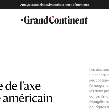
Analyses
Doctrines
Dimanches
Livres
Événements
Les électio
Bolsonaro 
géopolitiqu
 de l’axe
l’émergence
les deux pui
convergence
 américain
évangélisme
politiques t