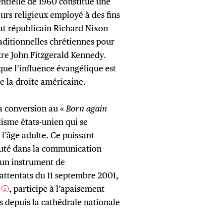
dentielle de 1960 constitue une
urs religieux employé à des fins
dat républicain Richard Nixon
raditionnelles chrétiennes pour
tre John Fitzgerald Kennedy.
que l’influence évangélique est
e la droite américaine.
sa conversion au «
Born again
lisme états-unien qui se
 l’âge adulte. Ce puissant
cuté dans la communication
 un instrument de
ttentats du 11 septembre 2001,
m
, participe à l’apaisement
1
s depuis la cathédrale nationale