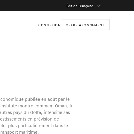
Édition Française
CONNEXION
OFFRE ABONNEMENT
conomique publiée en août par le
 Institute montre comment Oman, à
 autres pays du Golfe, intensifie ses
vestissements en prévision de
ole, plus particulièrement dans le
transport maritime.