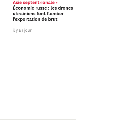
Asie septentrionale
Europe
La Russie pré
Économie russe : les drones
t-elle une opération so
ukrainiens font flamber
faux drapeau sur le terr
l’exportation de brut
de l’OTAN ?
il y a 1 jour
il y a 2 jours