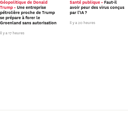
Géopolitique de Donald
Santé publique
Faut-il
Trump
Une entreprise
avoir peur des virus conçus
pétrolière proche de Trump
par l’IA ?
se prépare à forer le
il y a 20 heures
Groenland sans autorisation
il y a 17 heures