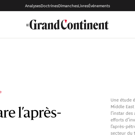
Analyses
Doctrines
Dimanches
Livres
Événements
e
Une étude é
Middle East
e l’après-
l’instar des
efforts d’in
l’après-pétr
secteur du 