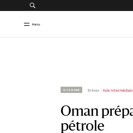
Menu
Brèves
Asie Intermédiair
IL Y A 8 ANS
Oman prépar
pétrole