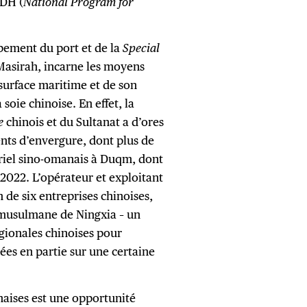
DH (
National Program for
pement du port et de la
Special
Masirah, incarne les moyens
 surface maritime et de son
soie chinoise. En effet, la
e
chinois et du Sultanat a d’ores
ents d’envergure, dont plus de
triel sino-omanais à Duqm, dont
2022. L’opérateur et exploitant
de six entreprises chinoises,
 musulmane de Ningxia – un
gionales chinoises pour
ées en partie sur une certaine
aises est une opportunité