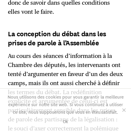
donc de savoir dans quelles conditions
elles vont le faire.
La conception du débat dans les
prises de parole à l’Assemblée
Au cours des séances d’information à la
Chambre des députés, les intervenants ont
tenté d’argumenter en faveur d’un des deux
camps, mais ils ont aussi cherché à définir
les termes du débat. La redéfinition
Nous utilisons des cookies pour vous garantir la meilleure
explicite et argumentée de celui-ci est
expérience sur notre site web. Si vous continuez à utiliser
particulièrement sensible dans les prises
ce site, nous supposerons que vous en êtes satisfait.
de parole des partisans de la légalisation :
Ok
le souci d’axer correctement la polémique