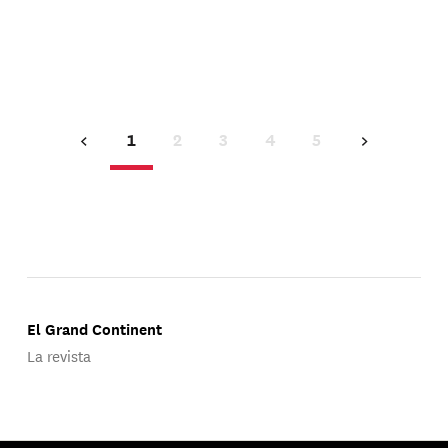
1
2
3
4
5
El Grand Continent
La revista