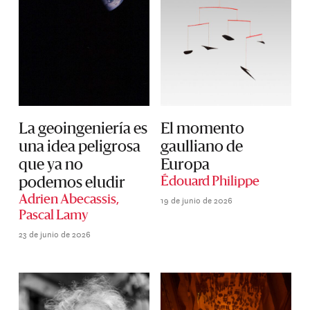
La geoingeniería es
El momento
una idea peligrosa
gaulliano de
que ya no
Europa
podemos eludir
Édouard Philippe
19 de junio de 2026
Adrien Abecassis
,
Pascal Lamy
23 de junio de 2026