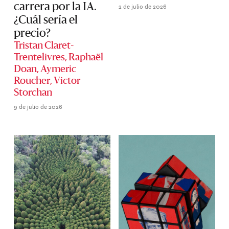
2 de julio de 2026
carrera por la IA.
¿Cuál sería el
precio?
Tristan Claret-
Trentelivres
,
Raphaël
Doan
,
Aymeric
Roucher
,
Victor
Storchan
9 de julio de 2026